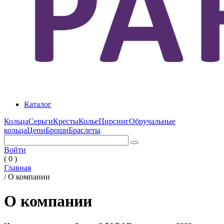
Каталог
Кольца
Серьги
Кресты
Колье
Пирсинг
Обручальные
кольца
Цепи
Броши
Браслеты
Войти
( 0 )
Главная
/
О компании
О компании