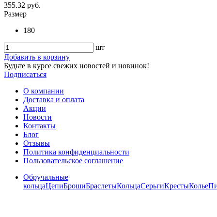
355.32 руб.
Размер
180
шт
Добавить в корзину
Будьте в курсе свежих новостей и новинок!
Подписаться
О компании
Доставка и оплата
Акции
Новости
Контакты
Блог
Отзывы
Политика конфиденциальности
Пользовательское соглашение
Обручальные
кольца
Цепи
Броши
Браслеты
Кольца
Серьги
Кресты
Колье
Пи